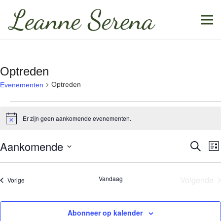
Optreden
Optreden
Evenementen
Evenementen
Er zijn geen aankomende evenementen.
Bericht
Aankomende
E
Eve
Zoeken
Lijs
w
Selecteer
Zoe
n
een
Vandaag
Volgende
Evenementen
Vorige
en
datum.
Evene
wee
Abonneer op kalender